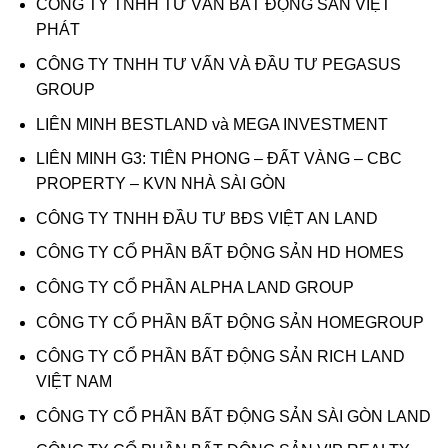
CÔNG TY TNHH TƯ VẤN BẤT ĐỘNG SẢN VIỆT
PHÁT
CÔNG TY TNHH TƯ VẤN VÀ ĐẦU TƯ PEGASUS
GROUP
LIÊN MINH BESTLAND và MEGA INVESTMENT
LIÊN MINH G3: TIÊN PHONG – ĐẤT VÀNG – CBC
PROPERTY – KVN NHÀ SÀI GÒN
CÔNG TY TNHH ĐẦU TƯ BĐS VIỆT AN LAND
CÔNG TY CỔ PHẦN BẤT ĐỘNG SẢN HD HOMES
CÔNG TY CỔ PHẦN ALPHA LAND GROUP
CÔNG TY CỔ PHẦN BẤT ĐỘNG SẢN HOMEGROUP
CÔNG TY CỔ PHẦN BẤT ĐỘNG SẢN RICH LAND
VIỆT NAM
CÔNG TY CỔ PHẦN BẤT ĐỘNG SẢN SÀI GÒN LAND