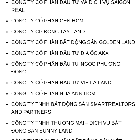
CÔNG TY CỔ PHẦN ĐẦU TƯ VÀ DỊCH VỤ SAIGON
REAL
CÔNG TY CỔ PHẦN CEN HCM
CÔNG TY CP ĐÔNG TÂY LAND
CÔNG TY CỔ PHẦN BẤT ĐỘNG SẢN GOLDEN LAND
CÔNG TY CỔ PHẦN ĐẦU TƯ ĐỊA ỐC AKA
CÔNG TY CỔ PHẦN ĐẦU TƯ NGỌC PHƯƠNG
ĐÔNG
CÔNG TY CỔ PHẦN ĐẦU TƯ VIỆT Á LAND
CÔNG TY CỔ PHẦN NHÀ ANN HOME
CÔNG TY TNHH BẤT ĐỘNG SẢN SMARTREALTORS
AND PARTNERS
CÔNG TY TNHH THƯƠNG MẠI – DỊCH VỤ BẤT
ĐỘNG SẢN SUNNY LAND