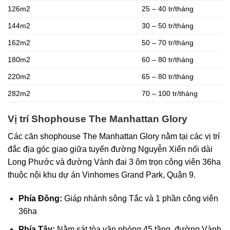
126m2
25 – 40 tr/tháng
144m2
30 – 50 tr/tháng
162m2
50 – 70 tr/tháng
180m2
60 – 80 tr/tháng
220m2
65 – 80 tr/tháng
282m2
70 – 100 tr/tháng
Vị trí Shophouse The Manhattan Glory
Các căn shophouse The Manhattan Glory nằm tại các vị trí
đắc địa góc giao giữa tuyến đường Nguyễn Xiển nối dài
Long Phước và đường Vành đai 3 ôm trọn công viên 36ha
thuộc nội khu dự án Vinhomes Grand Park, Quận 9.
Phía Đông:
Giáp nhánh sông Tắc và 1 phần công viên
36ha
Phía Tây:
Nằm sát tòa văn phòng 45 tầng, đường Vành